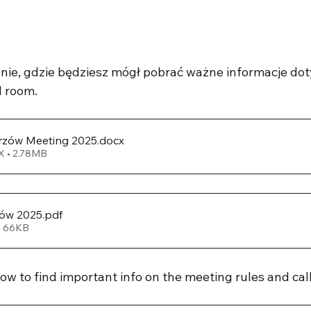
nie, gdzie będziesz mógł pobrać ważne informacje dot
 room. 
rzów Meeting 2025
.docx
 • 2.78MB
ów 2025
.pdf
• 66KB
low to find important info on the meeting rules and cal