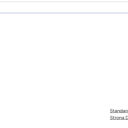
Gorzów Meeting 2025
już 8 czerwca!
 Wlkp.
Standar
Strona