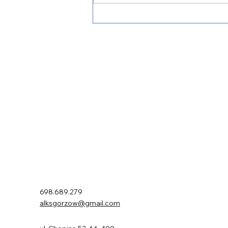
Czas na
#GorzówMeeting2025!
ALKS AJP Gorzów
698.689.279
alksgorzow@gmail.com