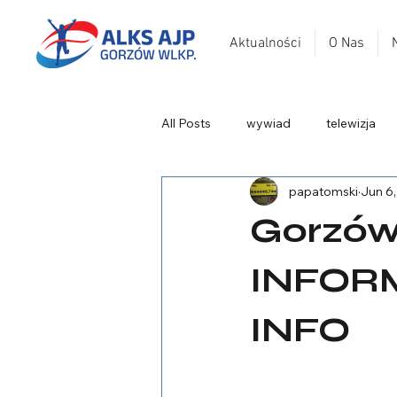
Aktualności
O Nas
All Posts
wywiad
telewizja
papatomski
Jun 6
Gorzów
INFOR
INFO