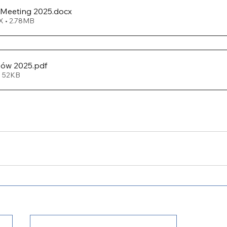
 Meeting 2025
.docx
 • 2.78MB
ów 2025
.pdf
• 52KB