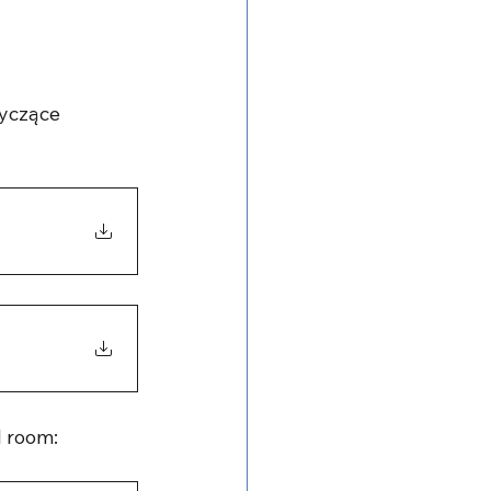
yczące 
l room: