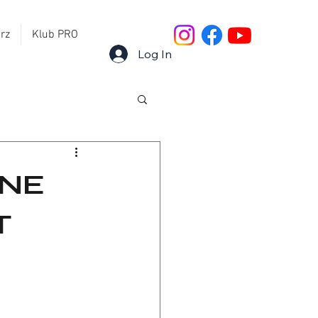
rz
Klub PRO
Log In
ŻNE
T