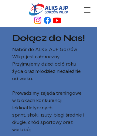
Dołącz do Nas!
Nabór do ALKS AJP Gorzów
Wlkp. jest całoroczny.
Przyjmujemy dzieci od 6 roku
życia oraz młodzież niezależnie
od wieku.
Prowadzimy zajęcia treningowe
w blokach konkurencji
lekkoatletycznych:
sprint, skoki, rzuty, biegi średnie i
długie, chód sportowy oraz
wielobój.