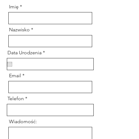
Imię
Nazwisko
r
Data Urodzenia
*
e
q
u
i
Email
r
e
d
Telefon
Wiadomość: