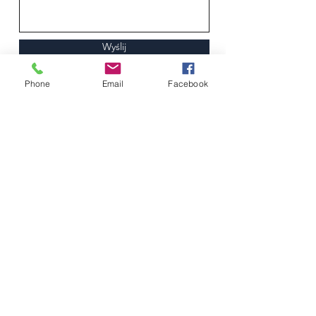
Wyślij
Phone
Email
Facebook
ALKS AJP
Gorzów Wlkp.
ul. Chopina 52, 66-400
Gorzów Wielkopolski,
Polska
698.689.279
alksgorzow@gmail.com