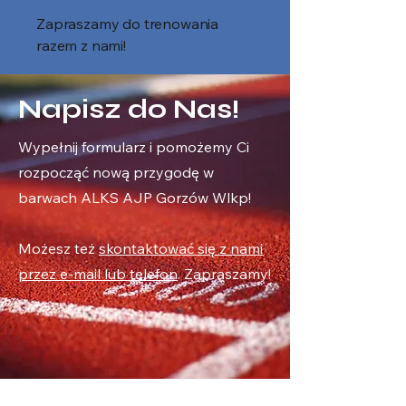
Zapraszamy do trenowania
razem z nami!
Napisz do Nas!
Wypełnij formularz i pomożemy Ci
rozpocząć nową przygodę w
barwach ALKS AJP Gorzów Wlkp!
Możesz też
skontaktować się z nami
przez e-mail lub telefon
. Zapraszamy!