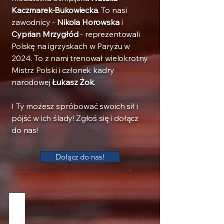
Kaczmarek-Bukowiecka
. To nasi
zawodnicy -
Nikola Horowska
i
Cyprian Mrzygłód
- reprezentowali
Polskę na igrzyskach w Paryżu w
2024. To z nami trenował wielokrotny
Mistrz Polski i członek kadry
narodowej
Łukasz Żok
.
I Ty możesz spróbować swoich sił i
pójść w ich ślady! Zgłoś się i dołącz
do nas!
Dołącz do nas!
Gorzów Meeting 2026
Trzecia
edycja