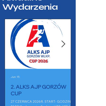
Wydarzenia
Jun 15
2. ALKS AJP GORZÓW
CUP
27 CZERWCA 2026R. START- GODZINA