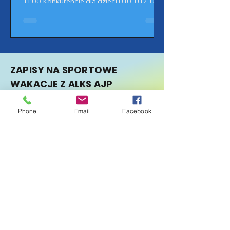
11:00 Konkurencje dla dzieci U10, U12, U14,
młodzików, juniorów, młodzieżowców i
seniorów
ZAPISY NA SPORTOWE
WAKACJE Z ALKS AJP
GORZÓW WLKP.
Phone
Email
Facebook